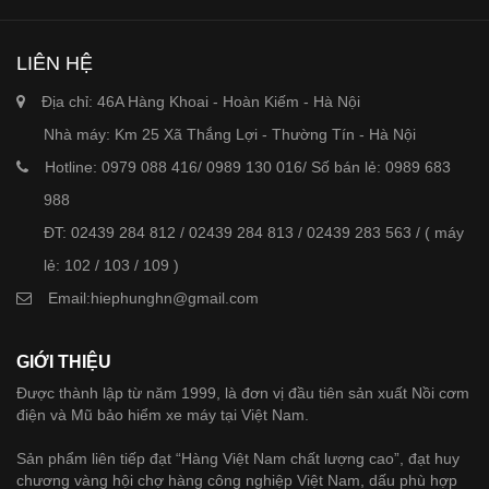
LIÊN HỆ
Địa chỉ:
46A Hàng Khoai - Hoàn Kiếm - Hà Nội
Nhà máy: Km 25 Xã Thắng Lợi - Thường Tín - Hà Nội
Hotline: 0979 088 416/ 0989 130 016/ Số bán lẻ: 0989 683
988
ĐT: 02439 284 812 / 02439 284 813 / 02439 283 563 / ( máy
lẻ: 102 / 103 / 109 )
Email:
hiephunghn@gmail.com
GIỚI THIỆU
Được thành lập từ năm 1999, là đơn vị đầu tiên sản xuất Nồi cơm
điện và Mũ bảo hiểm xe máy tại Việt Nam.
Sản phẩm liên tiếp đạt “Hàng Việt Nam chất lượng cao”, đạt huy
chương vàng hội chợ hàng công nghiệp Việt Nam, dấu phù hợp