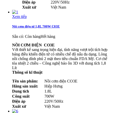
Điện áp
220V/50Hz
Xuất xứ
Việt Nam
Xem tiếp
Nồi cơm điện tử 1,8L 700W C03E
Sẵn có:
Còn hàng
Hết hàng
NỒI CƠM ĐIỆN CO3E
Với thiết kế sang trọng hiện đại, tính năng vượt trội tích hợp
bảng điều khiển điện tử có nhiều chế độ nấu đa dạng. Lòng
nồi chống dính phủ 2 mặt theo tiêu chuẩn FDA Mỹ. Cơ chế
tỏa nhiệt 2 chiều – Công nghệ bảo ôn 3D với dung tích 1,8
Lít
Thông số kĩ thuật
Tên sản phẩm:
Nồi cơm điện CO3E
Hãng sản xuất:
Hiệp Hưng
Dung tích
1.8L
Công suất
700W
Điện áp
220V/50Hz
Xuất xứ
Việt Nam