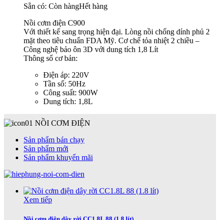
Sẵn có:
Còn hàng
Hết hàng
Nồi cơm điện C900
Với thiết kế sang trọng hiện đại. Lòng nồi chống dính phủ 2
mặt theo tiêu chuẩn FDA Mỹ. Cơ chế tỏa nhiệt 2 chiều –
Công nghệ bảo ôn 3D với dung tích 1,8 Lít
Thông số cơ bản:
Điện áp: 220V
Tần số: 50Hz
Công suất: 900W
Dung tích: 1,8L
NỒI CƠM ĐIỆN
Sản phẩm bán chạy
Sản phẩm mới
Sản phẩm khuyến mãi
Xem tiếp
Nồi cơm điện dây rời CC1.8L 88 (1.8 lít)