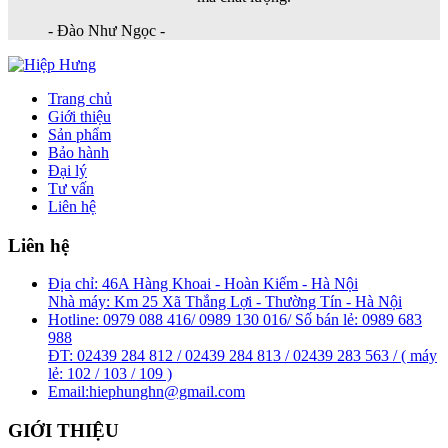
- Đào Như Ngọc -
Trang chủ
Giới thiệu
Sản phẩm
Bảo hành
Đại lý
Tư vấn
Liên hệ
Liên hệ
Địa chỉ:
46A Hàng Khoai - Hoàn Kiếm - Hà Nội
Nhà máy: Km 25 Xã Thắng Lợi - Thường Tín - Hà Nội
Hotline: 0979 088 416/ 0989 130 016/ Số bán lẻ: 0989 683
988
ĐT: 02439 284 812 / 02439 284 813 / 02439 283 563 / ( máy
lẻ: 102 / 103 / 109 )
Email:
hiephunghn@gmail.com
GIỚI THIỆU