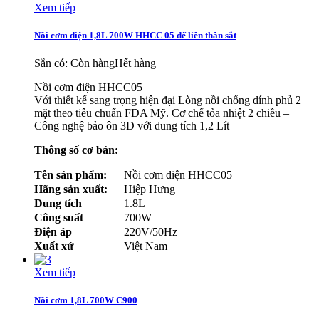
Xem tiếp
Nồi cơm điện 1,8L 700W HHCC 05 đế liền thân sắt
Sẵn có:
Còn hàng
Hết hàng
Nồi cơm điện HHCC05
Với thiết kế sang trọng hiện đại Lòng nồi chống dính phủ 2
mặt theo tiêu chuẩn FDA Mỹ. Cơ chế tỏa nhiệt 2 chiều –
Công nghệ bảo ôn 3D với dung tích 1,2 Lít
Thông số cơ bản:
Tên sản phẩm:
Nồi cơm điện HHCC05
Hãng sản xuất:
Hiệp Hưng
Dung tích
1.8L
Công suất
700W
Điện áp
220V/50Hz
Xuất xứ
Việt Nam
Xem tiếp
Nồi cơm 1,8L 700W C900