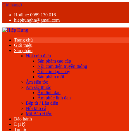
Giỏ hàng
0
Hotline: 0989.130.016
hiephunghn@gmail.com
Trang chủ
Giới thiệu
Sản phẩm
Nồi cơm điện
Sản phẩm cao cấp
Nồi cơm điện truyền thống
Nồi cơm tạo cháy
Sản phẩm mới
Ấm siêu tốc
Ấm sắc thuốc
Ấm linh đan
Ấm phúc linh đan
Bếp từ / Lẩu điện
Nồi kho cá
Mũ Bảo Hiểm
Bảo hành
Đại lý
Tin tức