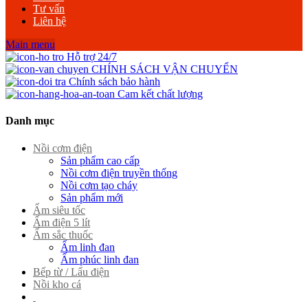
Tư vấn
Liên hệ
Main menu
Hỗ trợ 24/7
CHÍNH SÁCH VẬN CHUYỂN
Chính sách bảo hành
Cam kết chất lượng
Danh mục
Nồi cơm điện
Sản phẩm cao cấp
Nồi cơm điện truyền thống
Nồi cơm tạo cháy
Sản phẩm mới
Ấm siêu tốc
Ấm điện 5 lít
Ấm sắc thuốc
Ấm linh đan
Ấm phúc linh đan
Bếp từ / Lẩu điện
Nồi kho cá