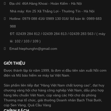
Địa chỉ:
46A Hàng Khoai - Hoàn Kiếm - Hà Nội
Nhà máy: Km 25 Xã Thắng Lợi - Thường Tín - Hà Nội
Hotline: 0979 088 416/ 0989 130 016/ Số bán lẻ: 0989 683
988
ĐT: 02439 284 812 / 02439 284 813 / 02439 283 563 / ( máy
lẻ: 102 / 103 / 109 )
Email:
hiephunghn@gmail.com
GIỚI THIỆU
Được thành lập từ năm 1999, là đơn vị đầu tiên sản xuất Nồi cơm
điện và Mũ bảo hiểm xe máy tại Việt Nam.
Sản phẩm liên tiếp đạt “Hàng Việt Nam chất lượng cao”, đạt huy
chương vàng hội chợ hàng công nghiệp Việt Nam, dấu phù hợp
hàng tiêu chuẩn Việt Nam, cúp vàng các Hội chợ do phòng
Thương mại tổ chức, giải thưởng Doanh nhân Bạch Thái Bưởi,
cúp Sen Vàng, Quả Cầu Vàng
CHÍNH SÁCH