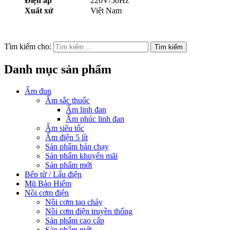
Điện áp
220V/50Hz
Xuất xứ
Việt Nam
Tìm kiếm cho:
Danh mục sản phẩm
Ấm đun
Ấm sắc thuốc
Ấm linh đan
Ấm phúc linh đan
Ấm siêu tốc
Ấm điện 5 lít
Sản phẩm bán chạy
Sản phẩm khuyến mãi
Sản phẩm mới
Bếp từ / Lẩu điện
Mũ Bảo Hiểm
Nồi cơm điện
Nồi cơm tạo cháy
Nồi cơm điện truyền thống
Sản phẩm cao cấp
Sản phẩm mới