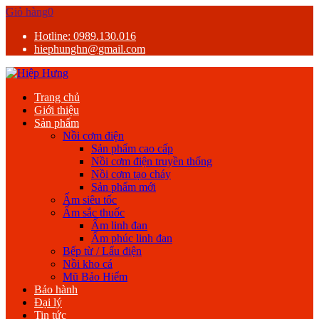
Giỏ hàng
0
Hotline: 0989.130.016
hiephunghn@gmail.com
Trang chủ
Giới thiệu
Sản phẩm
Nồi cơm điện
Sản phẩm cao cấp
Nồi cơm điện truyền thống
Nồi cơm tạo cháy
Sản phẩm mới
Ấm siêu tốc
Ấm sắc thuốc
Ấm linh đan
Ấm phúc linh đan
Bếp từ / Lẩu điện
Nồi kho cá
Mũ Bảo Hiểm
Bảo hành
Đại lý
Tin tức