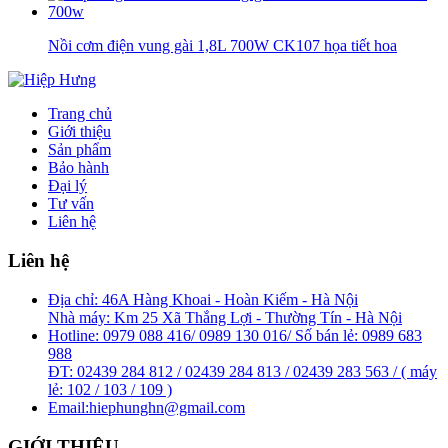
Nồi cơm điện vung gài 1,8L 700W CK107 họa tiết hoa
Trang chủ
Giới thiệu
Sản phẩm
Bảo hành
Đại lý
Tư vấn
Liên hệ
Liên hệ
Địa chỉ:
46A Hàng Khoai - Hoàn Kiếm - Hà Nội
Nhà máy: Km 25 Xã Thắng Lợi - Thường Tín - Hà Nội
Hotline: 0979 088 416/ 0989 130 016/ Số bán lẻ: 0989 683
988
ĐT: 02439 284 812 / 02439 284 813 / 02439 283 563 / ( máy
lẻ: 102 / 103 / 109 )
Email:
hiephunghn@gmail.com
GIỚI THIỆU