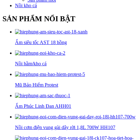
Nồi kho cá
SẢN PHẨM NỔI BẬT
Ấm siêu tốc AST 18 hồng
Nồi hầm/kho cá
Mũ Bảo Hiểm Protest
Ấm Phúc Linh Đan AHH01
Nồi cơm điện vung gài dây rời 1,8L 700W HH107