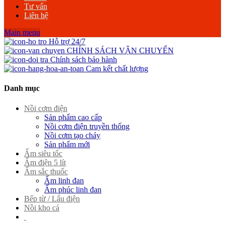
Tư vấn
Liên hệ
Main menu
Hỗ trợ 24/7
CHÍNH SÁCH VẬN CHUYỂN
Chính sách bảo hành
Cam kết chất lượng
Danh mục
Nồi cơm điện
Sản phẩm cao cấp
Nồi cơm điện truyền thống
Nồi cơm tạo cháy
Sản phẩm mới
Ấm siêu tốc
Ấm điện 5 lít
Ấm sắc thuốc
Ấm linh đan
Ấm phúc linh đan
Bếp từ / Lẩu điện
Nồi kho cá