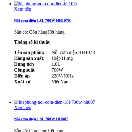
Xem tiếp
Nồi cơm điện 1,8L 700W HH107R
Sẵn có:
Còn hàng
Hết hàng
Thông số kĩ thuật
Tên sản phẩm:
Nồi cơm điện HH107R
Hãng sản xuất:
Hiệp Hưng
Dung tích
1.8L
Công suất
700W
Điện áp
220V/50Hz
Xuất xứ
Việt Nam
Xem tiếp
Nồi cơm điện 1,8L 700W HH807
Sẵn có:
Còn hàng
Hết hàng