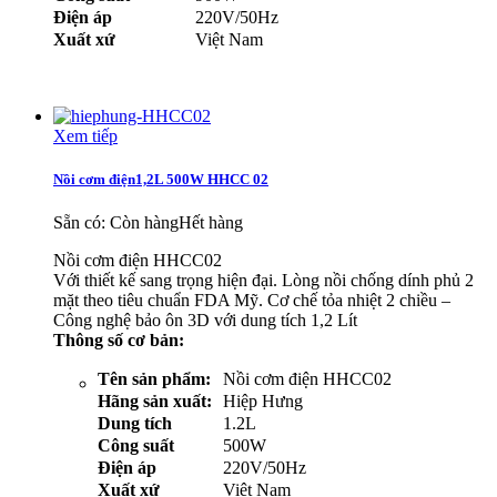
Điện áp
220V/50Hz
Xuất xứ
Việt Nam
Xem tiếp
Nồi cơm điện1,2L 500W HHCC 02
Sẵn có:
Còn hàng
Hết hàng
Nồi cơm điện HHCC02
Với thiết kế sang trọng hiện đại. Lòng nồi chống dính phủ 2
mặt theo tiêu chuẩn FDA Mỹ. Cơ chế tỏa nhiệt 2 chiều –
Công nghệ bảo ôn 3D với dung tích 1,2 Lít
Thông số cơ bản:
Tên sản phẩm:
Nồi cơm điện HHCC02
Hãng sản xuất:
Hiệp Hưng
Dung tích
1.2L
Công suất
500W
Điện áp
220V/50Hz
Xuất xứ
Việt Nam