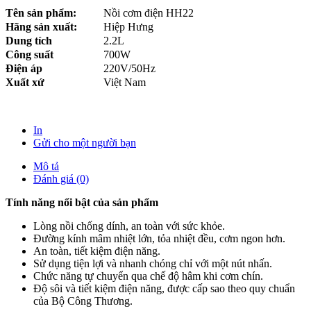
Tên sản phẩm:
Nồi cơm điện HH22
Hãng sản xuất:
Hiệp Hưng
Dung tích
2.2L
Công suất
700W
Điện áp
220V/50Hz
Xuất xứ
Việt Nam
In
Gửi cho một người bạn
Mô tả
Đánh giá (0)
Tính năng nổi bật của sản phẩm
Lòng nồi chống dính, an toàn với sức khỏe.
Đường kính mâm nhiệt lớn, tỏa nhiệt đều, cơm ngon hơn.
An toàn, tiết kiệm điện năng.
Sử dụng tiện lợi và nhanh chóng chỉ với một nút nhấn.
Chức năng tự chuyển qua chế độ hâm khi cơm chín.
Độ sôi và tiết kiệm điện năng, được cấp sao theo quy chuẩn
của Bộ Công Thương.