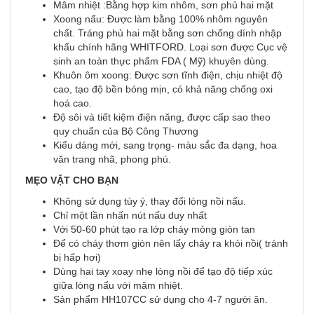
Mâm nhiệt :Bằng hợp kim nhôm, sơn phủ hai mặt
Xoong nấu: Được làm bằng 100% nhôm nguyên
chất. Tráng phủ hai mặt bằng sơn chống dính nhập
khẩu chính hãng WHITFORD. Loại sơn được Cục vệ
sinh an toàn thực phẩm FDA ( Mỹ) khuyên dùng.
Khuôn ôm xoong: Được sơn tĩnh điện, chịu nhiệt độ
cao, tạo độ bền bóng mịn, có khả năng chống oxi
hoá cao.
Độ sôi và tiết kiệm điện năng, được cấp sao theo
quy chuẩn của Bộ Công Thương
Kiểu dáng mới, sang trọng- màu sắc đa dạng, hoa
văn trang nhã, phong phú.
MẸO VẶT CHO BẠN
Không sử dụng tùy ý, thay đổi lòng nồi nấu.
Chỉ một lần nhấn nút nấu duy nhất
Với 50-60 phút tạo ra lớp cháy mỏng giòn tan
Để có cháy thơm giòn nên lấy cháy ra khỏi nồi( tránh
bị hấp hơi)
Dùng hai tay xoay nhẹ lòng nồi để tạo độ tiếp xúc
giữa lòng nấu với mâm nhiệt.
Sản phẩm HH107CC sử dụng cho 4-7 người ăn.