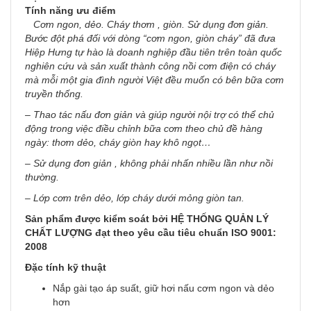
Tính năng ưu điểm
Cơm ngon, dẻo. Cháy thơm , giòn. Sử dụng đơn giản.
Bước đột phá đối với dòng “cơm ngon, giòn cháy” đã đưa
Hiệp Hưng tự hào là doanh nghiệp đầu tiên trên toàn quốc
nghiên cứu và sản xuất thành công nồi cơm điện có cháy
mà mỗi một gia đình người Việt đều muốn có bên bữa cơm
truyền thống.
– Thao tác nấu đơn giản và giúp người nội trợ có thể chủ
động trong việc điều chỉnh bữa cơm theo chủ đề hàng
ngày: thơm dẻo, cháy giòn hay khô ngọt…
– Sử dụng đơn giản , không phải nhấn nhiều lần như nồi
thường.
– Lớp cơm trên dẻo, lớp cháy dưới mỏng giòn tan.
Sản phẩm được kiểm soát bởi HỆ THỐNG QUẢN LÝ
CHẤT LƯỢNG đạt theo yêu cầu tiêu chuẩn ISO 9001:
2008
Đặc tính kỹ thuật
Nắp gài tạo áp suất, giữ hơi nấu cơm ngon và dẻo
hơn